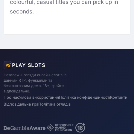
colourful, casual titles you can pick up in
Don Papu Sweet Halloween
seconds.
Jack Potter Halloween
RTP 96.5%
RTP 96%
PLAY SLOTS
Незалежні огляди онлайн-слотів із
даними RTP, функціями та
безкоштовним демо. 18+, грайте
відповідально.
Про нас
Умови використання
Політика конфіденційності
Контакти
Відповідальна гра
Політика оглядів